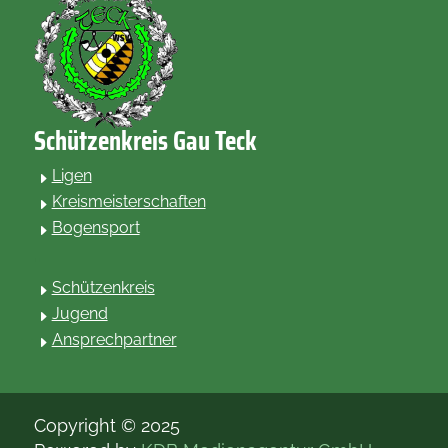
Schützenkreis Gau Teck
Ligen
E
Kreismeisterschaften
E
Bogensport
E
.
Schützenkreis
E
Jugend
E
Ansprechpartner
E
Copyright © 2025