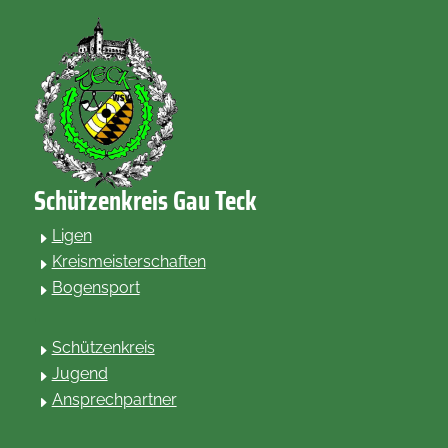
Schützenkreis Gau Teck
Ligen
E
Kreismeisterschaften
E
Bogensport
E
.
Schützenkreis
E
Jugend
E
Ansprechpartner
E