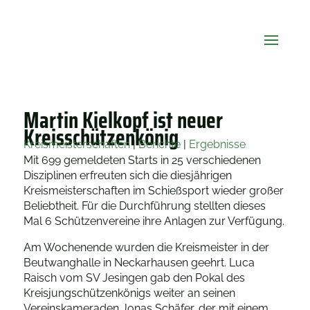
Martin Kielkopf ist neuer
Kreisschützenkönig
Kreismeisterschaften
|
Berichte
|
Ergebnisse
Mit 699 gemeldeten Starts in 25 verschiedenen
Disziplinen erfreuten sich die diesjährigen
Kreismeisterschaften im Schießsport wieder großer
Beliebtheit. Für die Durchführung stellten dieses
Mal 6 Schützenvereine ihre Anlagen zur Verfügung.
Am Wochenende wurden die Kreismeister in der
Beutwanghalle in Neckarhausen geehrt. Luca
Raisch vom SV Jesingen gab den Pokal des
Kreisjungschützenkönigs weiter an seinen
Vereinskameraden Jonas Schäfer, der mit einem